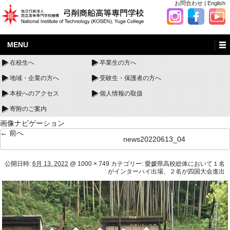
お問合わせ
|
English
MENU
在校生へ
卒業生の方へ
地域・企業の方へ
受験生・保護者の方へ
本校へのアクセス
個人情報の取扱
寄附のご案内
画像ナビゲーション
← 前へ
news20220613_04
公開日時:
6月 13, 2022
@
1000 × 749
カテゴリー:
愛媛県高校総体において１名
がインターハイ出場、２名が四国大会進出