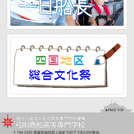
〒794-2593 愛媛県越智郡上島町弓削下弓削1000番地