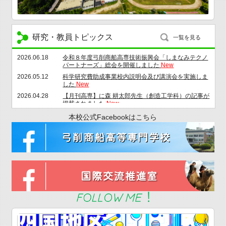
れました
New
研究・教員トピックス
一覧を見る
2026.06.18
令和８年度弓削商船高専技術振興会「しまなみテクノ
パートナーズ」総会を開催しました
New
2026.05.12
科学研究費助成事業校内説明会及び講演会を実施しま
した
New
2026.04.28
【月刊高専】に森 耕太郎先生（創造工学科）の記事が
掲載されました
New
2026.03.30
令和７年度退職時永年勤続者表彰を実施
New
本校公式Facebookはこちら
2026.03.30
令和７年度弓削商船高等専門学校教職員表彰を実施
New
2026.01.21
令和７年度永年勤続者表彰を実施
New
2025.12.16
産学連携フォーラム２０２５・専攻科特別研究中間発
表会を開催しました
New
2025.12.09
教職員を対象にFD研修を実施しました
New
2025.12.04
フルハーネス型墜落制止用器具特別教育を実施しまし
た
New
2025.11.27
高所作業車運転特別教育を実施しました
New