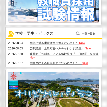
(9/14まで)
New
2026.07.08
令和８年度「広島県高校生等奨学給付金」に係る申請
について(7/31まで)
New
2026.07.01
令和９年度専攻科入学者選抜の結果について
New
2026.06.25
「船員の日」校長談話
New
2026.06.18
遠距離から入学を希望されるみなさまへ～自立応援入
学支援金～
New
学校・学生トピックス
一覧を見る
2026.08.04
寄附に係る紺綬褒章伝達を行いました
New
2026.08.03
公開講座「上島町夏休みチャレンジ講座」
New
2026.07.30
練習船「弓削丸」による体験航海「一日船長」を実施
New
2026.07.27
留学生による母国紹介が行われました。
New
2026.07.24
7月19日（日）第61回全国商船高等専門学校漕艇大会
を開催しました
New
2026.07.17
膨張式救命筏投下実習を実施しました！
New
2026.07.16
海上輸送システム工学専攻2年生による特別研究最終
審査発表会を開催しました
New
2026.07.01
四国総体やり投げ3位入賞！電子機械工学科3年杠学
生、インターハイ出場へ
New
2026.07.01
令和８年度知的財産セミナーを開催しました
New
2026.06.23
第５２回瀬戸内商船高等専門学校２校定期戦が開催さ