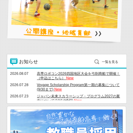
詳しくはこちらから
お知らせ
一覧を見る
2026.08.07
高専ロボコン2026四国地区大会を弓削商船で開催！
（申込はこちら）
New
2026.07.28
Voyage Scholarship Program第一期の募集について
(9/30まで)
New
2026.07.23
ジャパン未来スカラーシップ・プログラム2027の案
内について(10/14締切)
New
2026.07.22
夏季一斉休業のお知らせ ８月１０日（月）～８月１
４日（金）
New
2026.07.18
愛媛県公立高等学校等奨学のための給付金について
（8/28 必着）
New
2026.07.15
令和８年度海技教育財団秋期奨学金の申請について