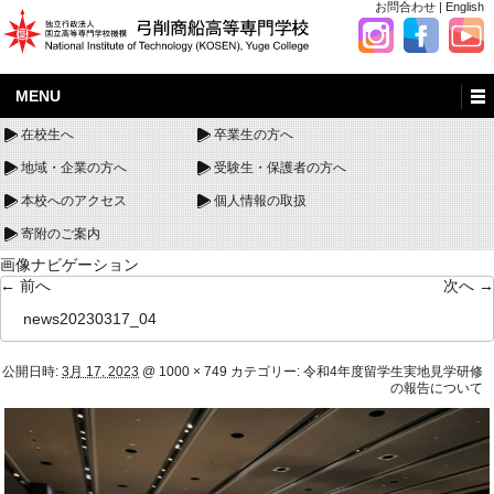
お問合わせ
|
English
MENU
在校生へ
卒業生の方へ
地域・企業の方へ
受験生・保護者の方へ
本校へのアクセス
個人情報の取扱
寄附のご案内
画像ナビゲーション
← 前へ
次へ →
news20230317_04
公開日時:
3月 17, 2023
@
1000 × 749
カテゴリー:
令和4年度留学生実地見学研修
の報告について