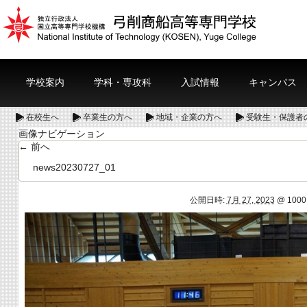
学校案内
学科・専攻科
入試情報
キャンパス
在校生へ
卒業生の方へ
地域・企業の方へ
受験生・保護者
画像ナビゲーション
← 前へ
news20230727_01
公開日時:
7月 27, 2023
@
1000