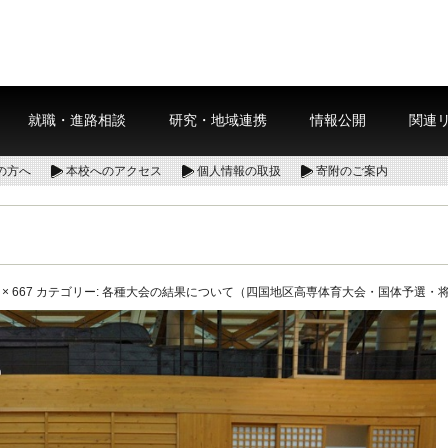
就職・進路相談
研究・地域連携
情報公開
関連
の方へ
本校へのアクセス
個人情報の取扱
寄附のご案内
 × 667
カテゴリー:
各種大会の結果について（四国地区高専体育大会・国体予選・