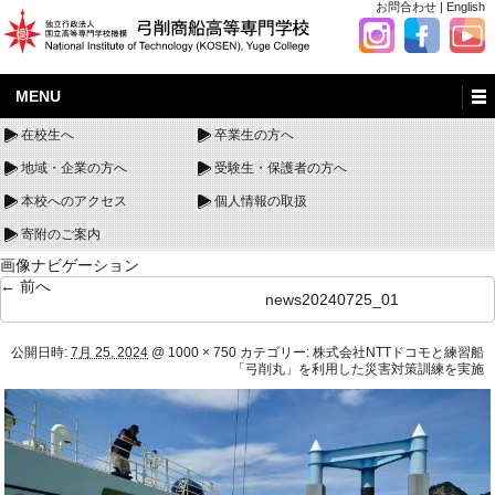
お問合わせ
|
English
MENU
在校生へ
卒業生の方へ
地域・企業の方へ
受験生・保護者の方へ
本校へのアクセス
個人情報の取扱
寄附のご案内
画像ナビゲーション
← 前へ
news20240725_01
公開日時:
7月 25, 2024
@
1000 × 750
カテゴリー:
株式会社NTTドコモと練習船
「弓削丸」を利用した災害対策訓練を実施