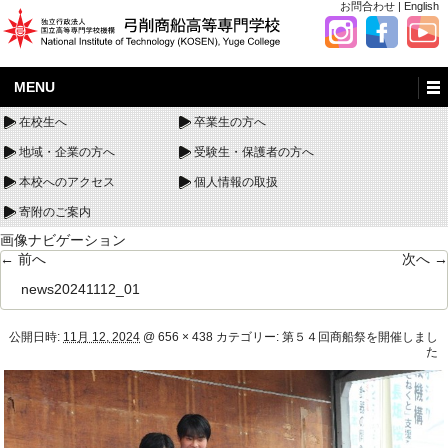
お問合わせ
|
English
MENU
在校生へ
卒業生の方へ
地域・企業の方へ
受験生・保護者の方へ
本校へのアクセス
個人情報の取扱
寄附のご案内
画像ナビゲーション
← 前へ
次へ →
news20241112_01
公開日時:
11月 12, 2024
@
656 × 438
カテゴリー:
第５４回商船祭を開催しまし
た