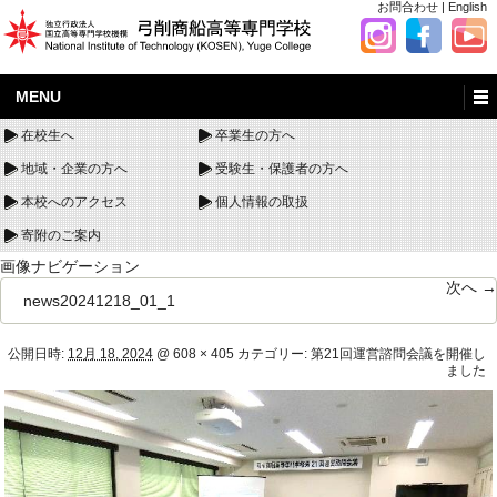
お問合わせ
|
English
MENU
在校生へ
卒業生の方へ
地域・企業の方へ
受験生・保護者の方へ
本校へのアクセス
個人情報の取扱
寄附のご案内
画像ナビゲーション
次へ →
news20241218_01_1
公開日時:
12月 18, 2024
@
608 × 405
カテゴリー:
第21回運営諮問会議を開催し
ました