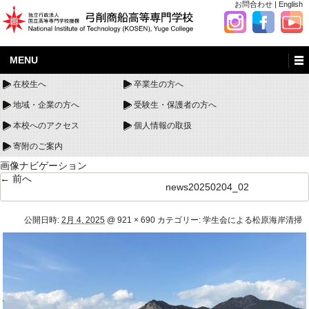
お問合わせ
|
English
MENU
在校生へ
卒業生の方へ
地域・企業の方へ
受験生・保護者の方へ
本校へのアクセス
個人情報の取扱
寄附のご案内
画像ナビゲーション
← 前へ
news20250204_02
公開日時:
2月 4, 2025
@
921 × 690
カテゴリー:
学生会による松原海岸清掃