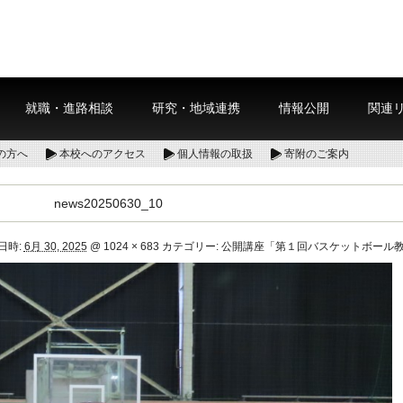
就職・進路相談
研究・地域連携
情報公開
関連
の方へ
本校へのアクセス
個人情報の取扱
寄附のご案内
news20250630_10
日時:
6月 30, 2025
@
1024 × 683
カテゴリー:
公開講座「第１回バスケットボール