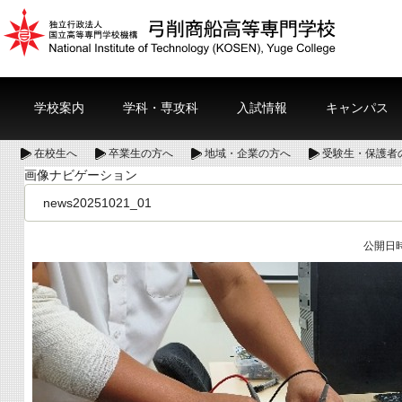
学校案内
学科・専攻科
入試情報
キャンパス
在校生へ
卒業生の方へ
地域・企業の方へ
受験生・保護者
画像ナビゲーション
news20251021_01
公開日時