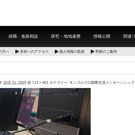
就職・進路相談
研究・地域連携
情報公開
関連
の方へ
本校へのアクセス
個人情報の取扱
寄附のご案内
:
10月 21, 2025
@
713 × 401
カテゴリー:
モンゴルでの国際交流インターンシッ