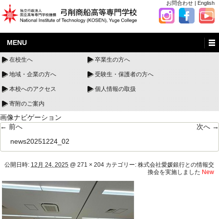
お問合わせ
|
English
MENU
在校生へ
卒業生の方へ
地域・企業の方へ
受験生・保護者の方へ
本校へのアクセス
個人情報の取扱
寄附のご案内
画像ナビゲーション
← 前へ
次へ →
news20251224_02
公開日時:
12月 24, 2025
@
271 × 204
カテゴリー:
株式会社愛媛銀行との情報交
換会を実施しました
New