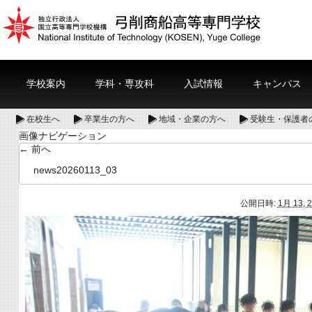
学校案内
学科・専攻科
入試情報
キャンパス
在校生へ
卒業生の方へ
地域・企業の方へ
受験生・保護者
画像ナビゲーション
← 前へ
news20260113_03
公開日時:
1月 13, 