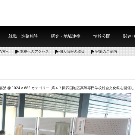
就職・進路相談
研究・地域連携
情報公開
関連
の方へ
本校へのアクセス
個人情報の取扱
寄附のご案内
2026
@
1024 × 682
カテゴリー:
第４７回四国地区高等専門学校総合文化祭を開催