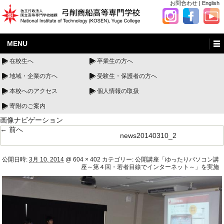
お問合わせ
|
English
MENU
在校生へ
卒業生の方へ
地域・企業の方へ
受験生・保護者の方へ
本校へのアクセス
個人情報の取扱
寄附のご案内
画像ナビゲーション
← 前へ
news20140310_2
公開日時:
3月 10, 2014
@
604 × 402
カテゴリー:
公開講座「ゆったりパソコン講
座～第４回・若者目線でインターネット～」を実施