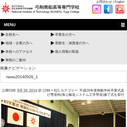
お問合わせ
|
English
MENU
在校生へ
卒業生の方へ
地域・企業の方へ
受験生・保護者の方へ
本校へのアクセス
個人情報の取扱
寄附のご案内
画像ナビゲーション
news20140926_1
公開日時:
9月 26, 2014
@
1298 × 821
カテゴリー:
平成26年度商船学科卒業式及
び専攻科(海上輸送システム工学専攻)修了式を挙行