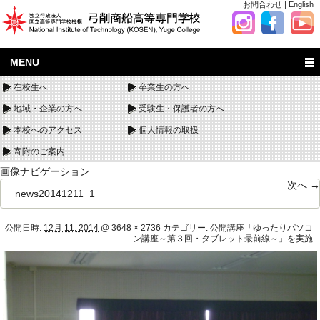
お問合わせ
|
English
MENU
在校生へ
卒業生の方へ
地域・企業の方へ
受験生・保護者の方へ
本校へのアクセス
個人情報の取扱
寄附のご案内
画像ナビゲーション
次へ →
news20141211_1
公開日時:
12月 11, 2014
@
3648 × 2736
カテゴリー:
公開講座「ゆったりパソコ
ン講座～第３回・タブレット最前線～」を実施