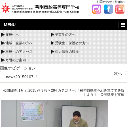
お問合わせ
|
English
MENU
在校生へ
卒業生の方へ
地域・企業の方へ
受験生・保護者の方へ
本校へのアクセス
個人情報の取扱
寄附のご案内
画像ナビゲーション
次へ →
news20150107_1
公開日時:
1月 7, 2015
@
378 × 284
カテゴリー:
「模型自動車を組み立てて勝負
しよう！」公開講座を実施