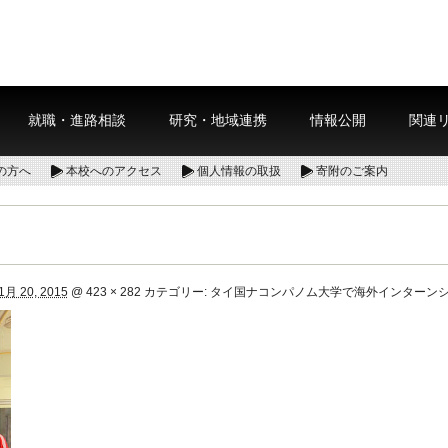
就職・進路相談
研究・地域連携
情報公開
関連
の方へ
本校へのアクセス
個人情報の取扱
寄附のご案内
1月 20, 2015
@
423 × 282
カテゴリー:
タイ国ナコンパノム大学で海外インターン