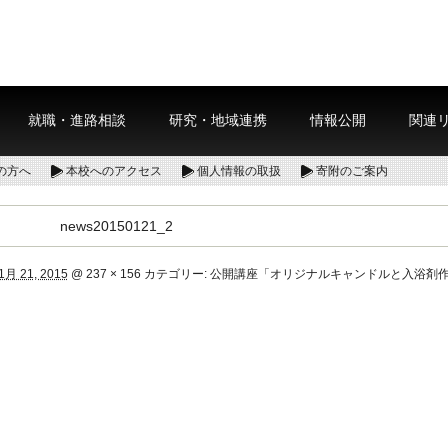
就職・進路相談
研究・地域連携
情報公開
関連
の方へ
本校へのアクセス
個人情報の取扱
寄附のご案内
news20150121_2
1月 21, 2015
@
237 × 156
カテゴリー:
公開講座「オリジナルキャンドルと入浴剤