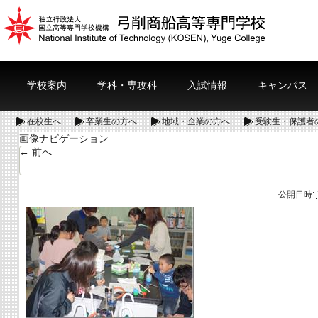
学校案内
学科・専攻科
入試情報
キャンパス
在校生へ
卒業生の方へ
地域・企業の方へ
受験生・保護者
画像ナビゲーション
← 前へ
公開日時: