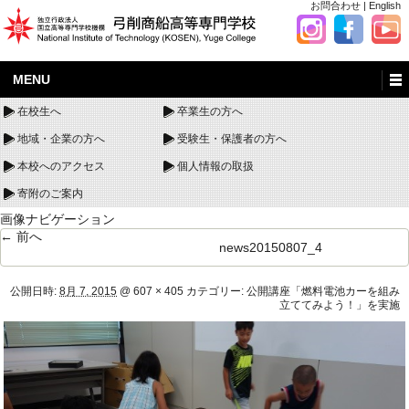
お問合わせ
|
English
MENU
在校生へ
卒業生の方へ
地域・企業の方へ
受験生・保護者の方へ
本校へのアクセス
個人情報の取扱
寄附のご案内
画像ナビゲーション
← 前へ
news20150807_4
公開日時:
8月 7, 2015
@
607 × 405
カテゴリー:
公開講座「燃料電池カーを組み
立ててみよう！」を実施