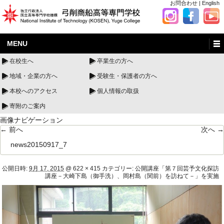
お問合わせ
|
English
MENU
在校生へ
卒業生の方へ
地域・企業の方へ
受験生・保護者の方へ
本校へのアクセス
個人情報の取扱
寄附のご案内
画像ナビゲーション
← 前へ
次へ →
news20150917_7
公開日時:
9月 17, 2015
@
622 × 415
カテゴリー:
公開講座「第７回芸予文化探訪
講座－大崎下島（御手洗）、岡村島（関前）を訪ねて－」を実施