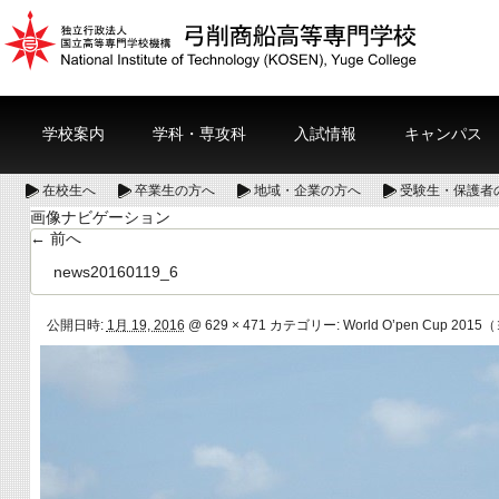
学校案内
学科・専攻科
入試情報
キャンパス
在校生へ
卒業生の方へ
地域・企業の方へ
受験生・保護者
画像ナビゲーション
← 前へ
news20160119_6
公開日時:
1月 19, 2016
@
629 × 471
カテゴリー:
World O’pen Cu