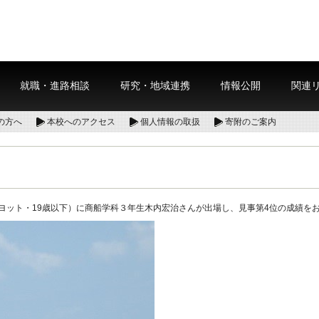
就職・進路相談
研究・地域連携
情報公開
関連
の方へ
本校へのアクセス
個人情報の取扱
寄附のご案内
p 2015（ヨット・19歳以下）に商船学科３年生木内宏治さんが出場し、見事第4位の成績