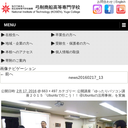
お問合わせ
|
English
MENU
在校生へ
卒業生の方へ
地域・企業の方へ
受験生・保護者の方へ
本校へのアクセス
個人情報の取扱
寄附のご案内
画像ナビゲーション
← 前へ
news20160217_13
公開日時:
2月 17, 2016
@
663 × 497
カテゴリー:
公開講座「ゆったりパソコン講
座２０１５「Ubuntuで行こう！！ ④Ubuntuの活用事例」を実施