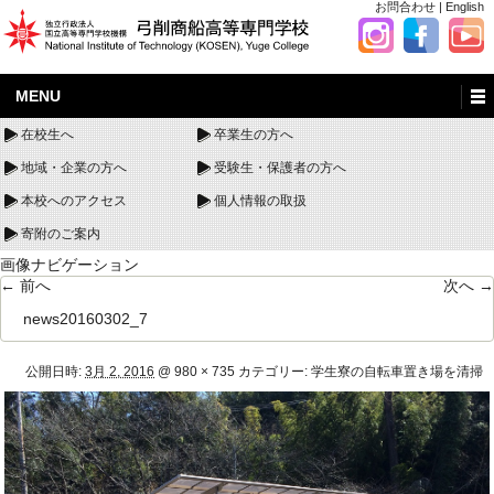
お問合わせ
|
English
MENU
在校生へ
卒業生の方へ
地域・企業の方へ
受験生・保護者の方へ
本校へのアクセス
個人情報の取扱
寄附のご案内
画像ナビゲーション
← 前へ
次へ →
news20160302_7
公開日時:
3月 2, 2016
@
980 × 735
カテゴリー:
学生寮の自転車置き場を清掃