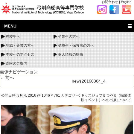
お問合わせ
|
English
MENU
在校生へ
卒業生の方へ
地域・企業の方へ
受験生・保護者の方へ
本校へのアクセス
個人情報の取扱
寄附のご案内
画像ナビゲーション
← 前へ
news20160304_4
公開日時:
3月 4, 2016
@
1046 × 761
カテゴリー:
キッズジョブまつやま（職業体
験イベント）への出展について