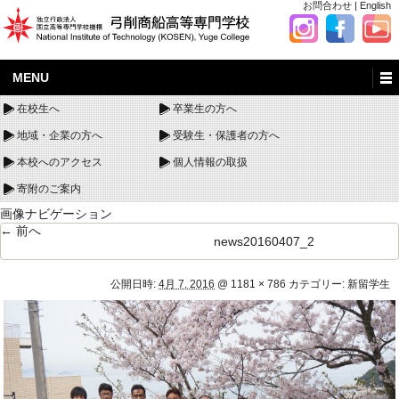
お問合わせ
|
English
MENU
在校生へ
卒業生の方へ
地域・企業の方へ
受験生・保護者の方へ
本校へのアクセス
個人情報の取扱
寄附のご案内
画像ナビゲーション
← 前へ
news20160407_2
公開日時:
4月 7, 2016
@
1181 × 786
カテゴリー:
新留学生