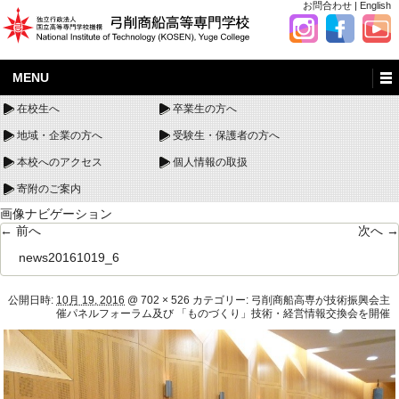
お問合わせ
|
English
MENU
在校生へ
卒業生の方へ
地域・企業の方へ
受験生・保護者の方へ
本校へのアクセス
個人情報の取扱
寄附のご案内
画像ナビゲーション
← 前へ
次へ →
news20161019_6
公開日時:
10月 19, 2016
@
702 × 526
カテゴリー:
弓削商船高専が技術振興会主
催パネルフォーラム及び 「ものづくり」技術・経営情報交換会を開催