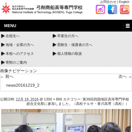
お問合わせ
|
English
MENU
在校生へ
卒業生の方へ
地域・企業の方へ
受験生・保護者の方へ
本校へのアクセス
個人情報の取扱
寄附のご案内
画像ナビゲーション
← 前へ
次へ →
news20161219_2
公開日時:
12月 19, 2016
@
1300 × 866
カテゴリー:
第38回四国地区高等専門学校
総合文化祭に参加しました。（高松テルサ・香川高専（高松））