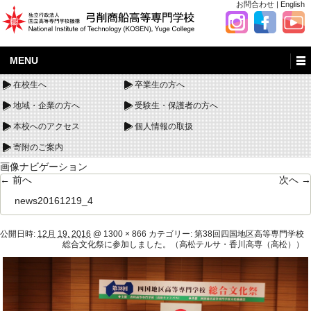
お問合わせ
|
English
MENU
在校生へ
卒業生の方へ
地域・企業の方へ
受験生・保護者の方へ
本校へのアクセス
個人情報の取扱
寄附のご案内
画像ナビゲーション
← 前へ
次へ →
news20161219_4
公開日時:
12月 19, 2016
@
1300 × 866
カテゴリー:
第38回四国地区高等専門学校
総合文化祭に参加しました。（高松テルサ・香川高専（高松））