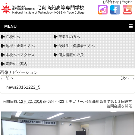
お問合わせ
|
English
MENU
在校生へ
卒業生の方へ
地域・企業の方へ
受験生・保護者の方へ
本校へのアクセス
個人情報の取扱
寄附のご案内
画像ナビゲーション
← 前へ
次へ →
news20161222_5
公開日時:
12月 22, 2016
@
634 × 423
カテゴリー:
弓削商船高専で第１３回運営
諮問会議を開催