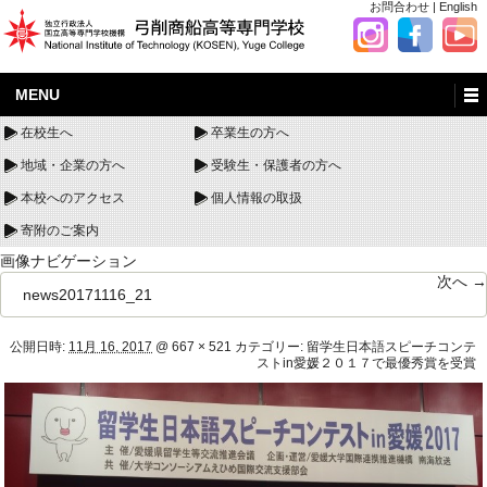
お問合わせ
|
English
MENU
在校生へ
卒業生の方へ
地域・企業の方へ
受験生・保護者の方へ
本校へのアクセス
個人情報の取扱
寄附のご案内
画像ナビゲーション
次へ →
news20171116_21
公開日時:
11月 16, 2017
@
667 × 521
カテゴリー:
留学生日本語スピーチコンテ
ストin愛媛２０１７で最優秀賞を受賞