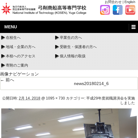
お問合わせ
|
English
MENU
在校生へ
卒業生の方へ
地域・企業の方へ
受験生・保護者の方へ
本校へのアクセス
個人情報の取扱
寄附のご案内
画像ナビゲーション
← 前へ
news20180214_6
公開日時:
2月 14, 2018
@
1095 × 730
カテゴリー:
平成29年度就職講演会を実施
しました