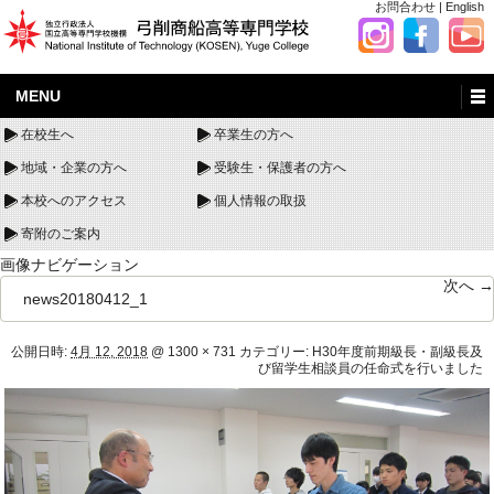
お問合わせ
|
English
MENU
在校生へ
卒業生の方へ
地域・企業の方へ
受験生・保護者の方へ
本校へのアクセス
個人情報の取扱
寄附のご案内
画像ナビゲーション
次へ →
news20180412_1
公開日時:
4月 12, 2018
@
1300 × 731
カテゴリー:
H30年度前期級長・副級長及
び留学生相談員の任命式を行いました