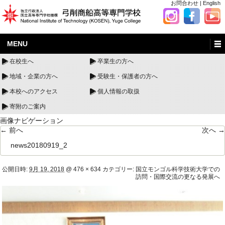
お問合わせ
|
English
MENU
在校生へ
卒業生の方へ
地域・企業の方へ
受験生・保護者の方へ
本校へのアクセス
個人情報の取扱
寄附のご案内
画像ナビゲーション
← 前へ
次へ →
news20180919_2
公開日時:
9月 19, 2018
@
476 × 634
カテゴリー:
国立モンゴル科学技術大学での
訪問・国際交流の更なる発展へ