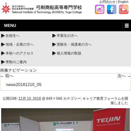
お問合わせ
|
English
MENU
在校生へ
卒業生の方へ
地域・企業の方へ
受験生・保護者の方へ
本校へのアクセス
個人情報の取扱
寄附のご案内
画像ナビゲーション
← 前へ
次へ →
news20181210_05
公開日時:
12月 10, 2018
@
849 × 566
カテゴリー:
キャリア教育フォーラムを開
催しました