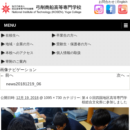
お問合わせ
|
English
MENU
在校生へ
卒業生の方へ
地域・企業の方へ
受験生・保護者の方へ
本校へのアクセス
個人情報の取扱
寄附のご案内
画像ナビゲーション
← 前へ
次へ →
news20181219_06
公開日時:
12月 19, 2018
@
1095 × 730
カテゴリー:
第４０回四国地区高等専門学
校総合文化祭に参加しました