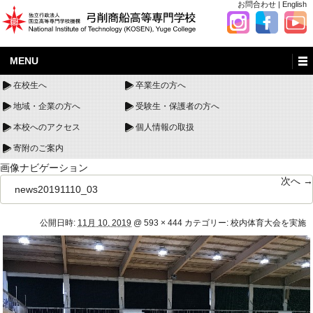
お問合わせ
|
English
MENU
在校生へ
卒業生の方へ
地域・企業の方へ
受験生・保護者の方へ
本校へのアクセス
個人情報の取扱
寄附のご案内
画像ナビゲーション
次へ →
news20191110_03
公開日時:
11月 10, 2019
@
593 × 444
カテゴリー:
校内体育大会を実施