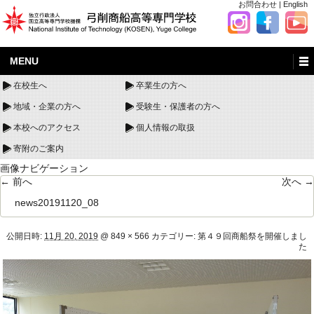
お問合わせ
|
English
MENU
在校生へ
卒業生の方へ
地域・企業の方へ
受験生・保護者の方へ
本校へのアクセス
個人情報の取扱
寄附のご案内
画像ナビゲーション
← 前へ
次へ →
news20191120_08
公開日時:
11月 20, 2019
@
849 × 566
カテゴリー:
第４９回商船祭を開催しまし
た