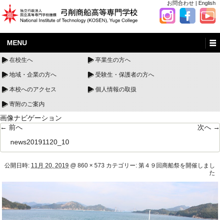
お問合わせ
|
English
MENU
在校生へ
卒業生の方へ
地域・企業の方へ
受験生・保護者の方へ
本校へのアクセス
個人情報の取扱
寄附のご案内
画像ナビゲーション
← 前へ
次へ →
news20191120_10
公開日時:
11月 20, 2019
@
860 × 573
カテゴリー:
第４９回商船祭を開催しまし
た