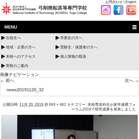
お問合わせ
|
English
MENU
在校生へ
卒業生の方へ
地域・企業の方へ
受験生・保護者の方へ
本校へのアクセス
個人情報の取扱
寄附のご案内
画像ナビゲーション
← 前へ
次へ →
news20191120_32
公開日時:
11月 20, 2019
@
693 × 462
カテゴリー:
本校専攻科生が産学連携フォ
ーラム2019で研究成果を発表しました