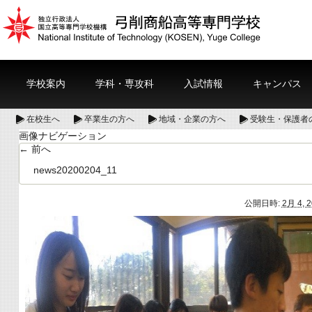
学校案内
学科・専攻科
入試情報
キャンパス
在校生へ
卒業生の方へ
地域・企業の方へ
受験生・保護者
画像ナビゲーション
← 前へ
news20200204_11
公開日時:
2月 4, 