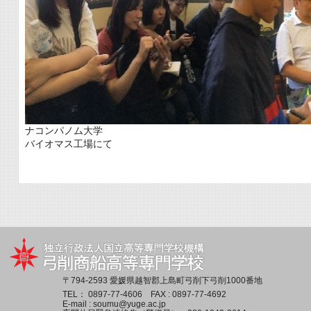
ナコンパノム大学
バイオマス工場にて
〒794-2593 愛媛県越智郡上島町弓削下弓削1000番地
TEL：
0897-77-4606
FAX : 0897-77-4692
E-mail :
soumu@yuge.ac.jp