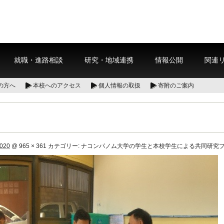
就職・進路相談
研究・地域連携
情報公開
関連
の方へ
本校へのアクセス
個人情報の取扱
寄附のご案内
2020
@
965 × 361
カテゴリー:
ナコンパノム大学の学生と本校学生による共同研究