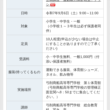
シ
日時
令和7年9月6日（土）9:00～11:00
小学生・中学生・一般
対象
（小学校１～３年生は必ず保護者同
伴）
10人程度(申込が少ない場合は中止
定員
にすることがありますのでご了承く
ださい)
小・中学生無料、一般1,000円（付
受講料
添い保護者無料）
運動できる服装、体育館シューズ、
服装/持ってくるもの
タオル、飲み物等
弓削商船高等専門学校 第１体育館
（弓削商船高等専門学校の管理棟正
実施場所
面玄関へ8：50までに集合してくだ
さい。）
弓削商船高等専門学校 総合教育
講師
科 冨永 亮