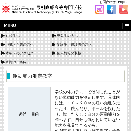
お問合わせ
|
English
MENU
在校生へ
卒業生の方へ
地域・企業の方へ
受験生・保護者の方へ
本校へのアクセス
個人情報の取扱
寄附のご案内
運動能力測定教室
学校の体力テストでは測ったことが
ない運動能力を測定します。具体的
には、１０～２０ｍの短い距離を走
ったり、跳んだり、ボールを投げた
趣旨・目的
り、蹴ったりして自分の運動能力を
調べます。自分も気が付いていない
能力を発見できるかも。
公開講座「運動能力測定教室」チラ