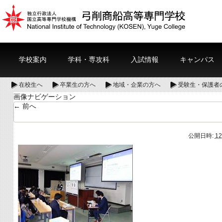
学校案内
学科・専攻科
入試情報
キャンパス
在校生へ
卒業生の方へ
地域・企業の方へ
受験生・保護者
画像ナビゲーション
← 前へ
公開日時:
12