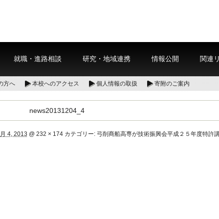
就職・進路相談
研究・地域連携
情報公開
関連
の方へ
本校へのアクセス
個人情報の取扱
寄附のご案内
news20131204_4
月 4, 2013
@
232 × 174
カテゴリー:
弓削商船高専が技術振興会平成２５年度特許