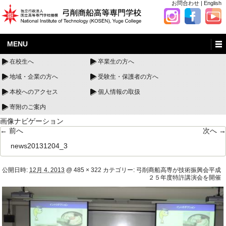
お問合わせ
|
English
MENU
在校生へ
卒業生の方へ
地域・企業の方へ
受験生・保護者の方へ
本校へのアクセス
個人情報の取扱
寄附のご案内
画像ナビゲーション
← 前へ
次へ →
news20131204_3
公開日時:
12月 4, 2013
@
485 × 322
カテゴリー:
弓削商船高専が技術振興会平成
２５年度特許講演会を開催