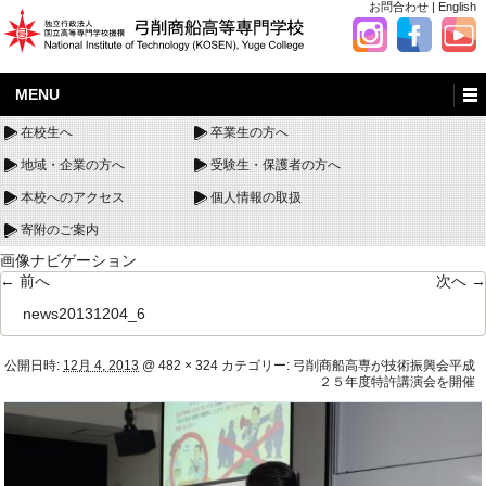
お問合わせ
|
English
MENU
在校生へ
卒業生の方へ
地域・企業の方へ
受験生・保護者の方へ
本校へのアクセス
個人情報の取扱
寄附のご案内
画像ナビゲーション
← 前へ
次へ →
news20131204_6
公開日時:
12月 4, 2013
@
482 × 324
カテゴリー:
弓削商船高専が技術振興会平成
２５年度特許講演会を開催