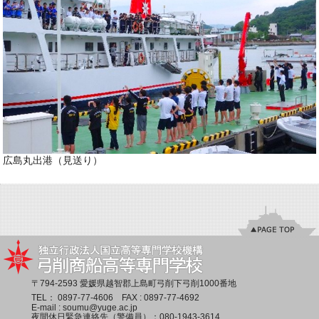
広島丸出港（見送り）
〒794-2593 愛媛県越智郡上島町弓削下弓削1000番地
TEL：
0897-77-4606
FAX : 0897-77-4692
E-mail :
soumu@yuge.ac.jp
夜間休日緊急連絡先（警備員）：
080-1943-3614