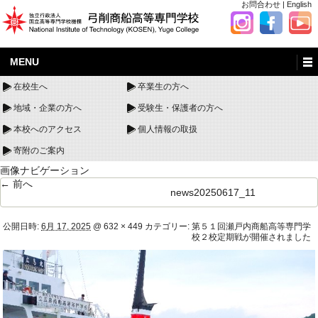
お問合わせ
|
English
MENU
在校生へ
卒業生の方へ
地域・企業の方へ
受験生・保護者の方へ
本校へのアクセス
個人情報の取扱
寄附のご案内
画像ナビゲーション
← 前へ
news20250617_11
公開日時:
6月 17, 2025
@
632 × 449
カテゴリー:
第５１回瀬戸内商船高等専門学
校２校定期戦が開催されました