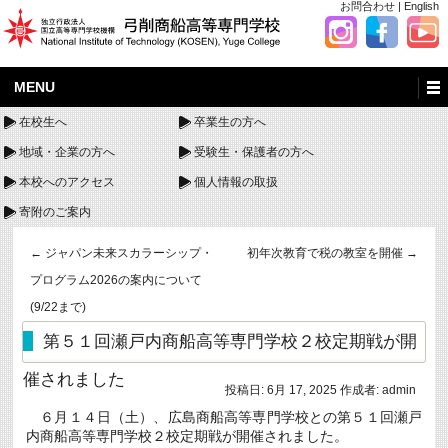
お問合わせ
|
English
MENU
在校生へ
卒業生の方へ
地域・企業の方へ
受験生・保護者の方へ
本校へのアクセス
個人情報の取扱
寄附のご案内
←
ジャパン未来スカラーシップ・
初年次教育で税の教室を開催
→
プログラム2026の案内について
(9/22まで)
第５１回瀬戸内商船高等専門学校２校定期戦が開
催されました
投稿日:
6月 17, 2025
作成者:
admin
６月１４日（土）、広島商船高等専門学校との第５１回瀬戸
内商船高等専門学校２校定期戦が開催されました。