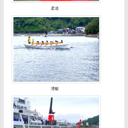
柔道
漕艇