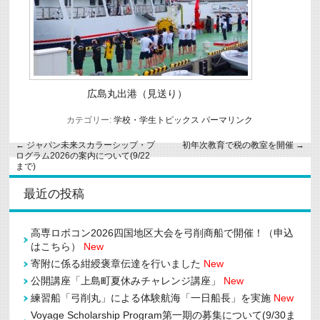
広島丸出港（見送り）
カテゴリー:
学校・学生トピックス
パーマリンク
←
ジャパン未来スカラーシップ・プ
初年次教育で税の教室を開催
→
ログラム2026の案内について(9/22
まで)
最近の投稿
高専ロボコン2026四国地区大会を弓削商船で開催！（申込
はこちら）
New
寄附に係る紺綬褒章伝達を行いました
New
公開講座「上島町夏休みチャレンジ講座」
New
練習船「弓削丸」による体験航海「一日船長」を実施
New
Voyage Scholarship Program第一期の募集について(9/30ま