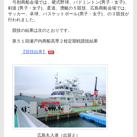
弓削商船会場では、硬式野球、バドミントン(男子・女子)、
剣道 (男子・女子)、柔道、漕艇の５競技、広島商船会場では、
サッカー、卓球、バスケットボール(男子・女子)、の３競技が
行われました。
競技の結果は次のとおりです。
第５１回瀬戸内商船高専２校定期戦競技結果
【競技結果】
広島丸入港（出迎え）