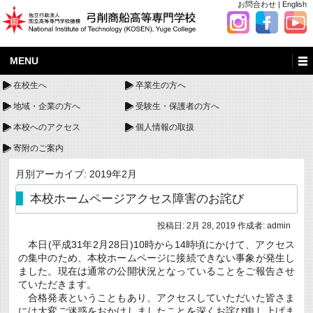
お問合わせ
|
English
MENU
在校生へ
卒業生の方へ
地域・企業の方へ
受験生・保護者の方へ
本校へのアクセス
個人情報の取扱
寄附のご案内
月別アーカイブ:
2019年2月
本校ホームページアクセス障害のお詫び
投稿日:
2月 28, 2019
作成者:
admin
本日(平成31年2月28日)10時から14時頃にかけて、アクセス
の集中のため、本校ホームページに接続できない事象が発生し
ました。現在は通常の公開状況となっていることをご報告させ
ていただきます。
合格発表ということもあり、アクセスしていただいた皆さま
には大変ご迷惑をおかけしましたことを深くお詫び申し上げま