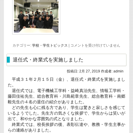
新
カテゴリー:
学校・学生トピックス
|
コメントを受け付けていません
海
事
プ
退任式・終業式を実施しました
ロ
ジ
投稿日:
2月 27, 2019
作成者:
admin
ェ
ク
平成３１年２月１５日（金）、退任式・終業式を実施しまし
ト
た。
英
会
退任式では、電子機械工学科・益崎真治先生、情報工学科・
話
藤田佳祐先生、総合教育科・川島範章先生、総合教育科・南郷
セ
毅先生の４名の退任の紹介がありました。
ミ
どの先生も心に残る方であり、学生は驚きと寂しさを感じて
ナ
ー
いるようでした。先生方の気さくな挨拶で、学生からは笑いが
の
出て、和やかな雰囲気の式となりました。
開
終業式では、校長挨拶の後、表彰伝達や、教務・学生主事か
催
らの連絡がありました。
は