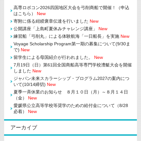
機
高専ロボコン2026四国地区大会を弓削商船で開催！（申込
械
工
はこちら）
New
学
寄附に係る紺綬褒章伝達を行いました
New
科・
情
公開講座「上島町夏休みチャレンジ講座」
New
報
練習船「弓削丸」による体験航海「一日船長」を実施
New
工
学
Voyage Scholarship Program第一期の募集について(9/30ま
科
で)
New
卒
業
留学生による母国紹介が行われました。
New
式
及
7月19日（日）第61回全国商船高等専門学校漕艇大会を開催
び
しました
New
専
ジャパン未来スカラーシップ・プログラム2027の案内につ
攻
科
いて(10/14締切)
New
（生
夏季一斉休業のお知らせ ８月１０日（月）～８月１４日
産
シ
（金）
New
ス
愛媛県公立高等学校等奨学のための給付金について（8/28
テ
必着）
New
ム
工
学
専
アーカイブ
攻）
修
了