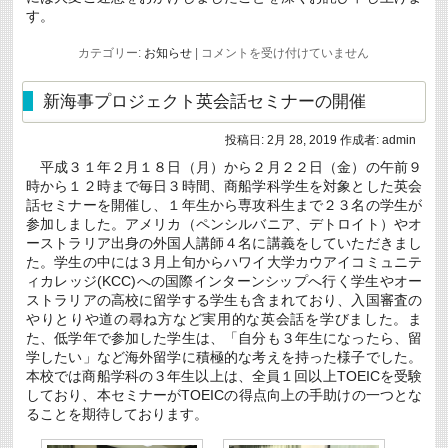
す。
本
カテゴリー:
お知らせ
|
コメントを受け付けていません
校
ホ
ー
新海事プロジェクト英会話セミナーの開催
ム
ペ
投稿日:
2月 28, 2019
作成者:
admin
ー
ジ
平成３１年２月１８日（月）から２月２２日（金）の午前９
ア
時から１２時まで毎日３時間、商船学科学生を対象とした英会
ク
セ
話セミナーを開催し、１年生から専攻科生まで２３名の学生が
ス
参加しました。アメリカ（ペンシルバニア、デトロイト）やオ
障
ーストラリア出身の外国人講師４名に講義をしていただきまし
害
た。学生の中には３月上旬からハワイ大学カウアイコミュニテ
の
お
ィカレッジ(KCC)への国際インターンシップへ行く学生やオー
詫
ストラリアの高校に留学する学生も含まれており、入国審査の
び
やりとりや道の尋ね方など実用的な英会話を学びました。ま
は
た、低学年で参加した学生は、「自分も３年生になったら、留
学したい」など海外留学に積極的な考えを持った様子でした。
本校では商船学科の３年生以上は、全員１回以上TOEICを受験
しており、本セミナーがTOEICの得点向上の手助けの一つとな
ることを期待しております。