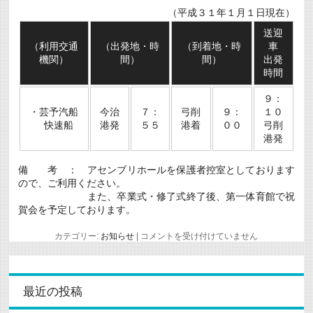
（平成３１年１月１日現在）
送迎
（利用交通
（出発地・時
（到着地・時
車
機関）
間）
間）
出発
時間
９：
・芸予汽船
今治
７：
弓削
９：
１０
快速船
港発
５５
港着
００
弓削
港発
備 考 ： アセンブリホールを保護者控室としております
ので、ご利用ください。
また、卒業式・修了式終了後、第一体育館で祝
賀会を予定しております。
平
カテゴリー:
お知らせ
|
コメントを受け付けていません
成
３
０
年
度
最近の投稿
電
子