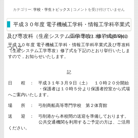
退
カテゴリー:
学校・学生トピックス
|
コメントを受け付けていません
任
式・
終
平成３０年度 電子機械工学科・情報工学科卒業式
業
式
及び専攻科（生産システム工学専攻）修了式(3/9)に
投稿日:
2月 22, 2019
作成者:
admin
を
実
平成３０年度 電子機械工学科・情報工学科卒業式及び専攻科
施
ついて
（生産システム工学専攻）修了式を下記のとおり挙行いたしま
し
ま
すので，お知らせいたします。
し
た
は
記
日 程 ： 平成３１年３月９日（土） １０時２０分開始
・保護者は１０時５分より保護者控室から式場
へご案内いたします。
場 所 ： 弓削商船高等専門学校 第２体育館
送 迎 ： 弓削港から本校間の送迎を準備しております。
公共交通機関を利用するご予定の方は、ご活用
ください。