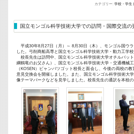
カテゴリー:
学校・学生
国立モンゴル科学技術大学での訪問・国際交流の
平成30年8月27日（月）～ 8月30日（木）、モンゴル国
した。弓削商船高専と国立モンゴル科学技術大学・動力工学校は
校長先生は訪問中、国立モンゴル科学技術大学オチルバット
綱鶴竜のお父さん）、国立モンゴル科学技術大学・交通機械
（KOSEN）ビャンバツゴット校長と面会し、今後の両校の
意見交換会を開催しました。また、国立モンゴル科学技術大
像テーマパークなどを見学しました。校長先生の通訳を本校の