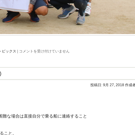
弓
トピックス
|
コメントを受け付けていません
削
秋
季
大
)
運
動
会
投稿日:
9月 27, 2018
作成者
職
域
対
抗
リ
レ
ー
が困難な場合は直接自分で乗る船に連絡すること
で
優
勝
は
ること。