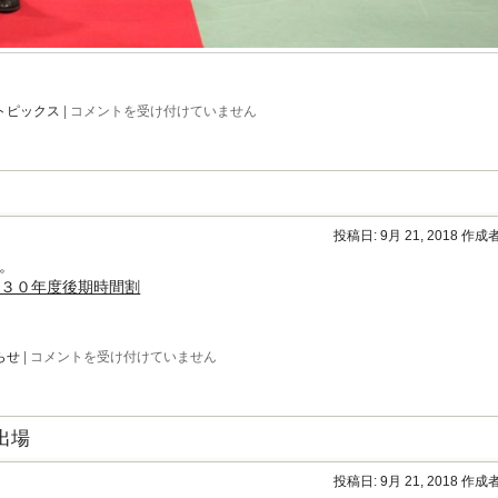
平
トピックス
|
コメントを受け付けていません
成
30
年
度
商
船
学
投稿日:
9月 21, 2018
作成者
科
卒
。
業
成３０年度後期時間割
式
を
挙
行
平
らせ
|
コメントを受け付けていません
は
成
３
０
年
出場
度
後
期
投稿日:
9月 21, 2018
作成者
時