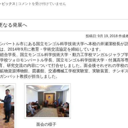
高
トピックス
|
コメントを受け付けていません
専
体
育
大
更なる発展へ
会
の
報
投稿日:
9月 19, 2018
作成者
告
と
ウランバートル市にある国立モンゴル科学技術大学へ本校の井瀬潔校長が
愛
、2014年9月に教育・学術交流協定を締結しています。
媛
総合学長、国立モンゴル科学技術大学・動力工学校マンガルジャラブ
県
卓
工学校ツォロモンバートル学長、国立モンゴル科学技術大学・付属高等
球
教育、研究交流の内容について打合せしました。面会後それぞれの学校
選
学鉱物資源博物館、図書館、交通機械工学校実験室、実験装置、チンギ
手
ガンバット教授が担当しました。
権
大
会
へ
の
出
場
は
面会の様子