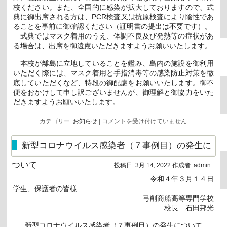
校ください。また、全国的に感染が拡大しておりますので、式
典に御出席される方は、PCR検査又は抗原検査により陰性であ
ることを事前に御確認ください（証明書の提出は不要です）。
式典ではマスク着用のうえ、体調不良及び発熱等の症状があ
る場合は、出席を御遠慮いただきますようお願いいたします。
本校が離島に立地していることを鑑み、島内の施設を御利用
いただく際には、マスク着用と手指消毒等の感染防止対策を徹
底していただくなど、特段の御配慮をお願いいたします。御不
便をおかけして申し訳ございませんが、御理解と御協力をいた
だきますようお願いいたします。
令
カテゴリー:
お知らせ
|
コメントを受け付けていません
和
４
年
新型コロナウイルス感染者（７事例目）の発生に
度
入
ついて
投稿日:
3月 14, 2022
作成者:
admin
学
式
令和４年３月１４日
の
学生、保護者の皆様
挙
行
弓削商船高等専門学校
に
校長 石田邦光
つ
い
新型コロナウイルス感染者（７事例目）の発生について
て