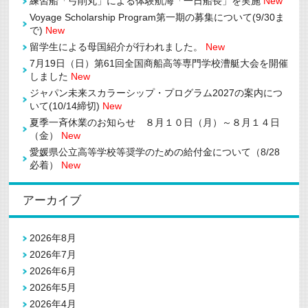
練習船「弓削丸」による体験航海「一日船長」を実施
New
付
金
Voyage Scholarship Program第一期の募集について(9/30ま
の
で)
New
三
次
留学生による母国紹介が行われました。
New
推
7月19日（日）第61回全国商船高等専門学校漕艇大会を開催
薦
しました
New
に
つ
ジャパン未来スカラーシップ・プログラム2027の案内につ
い
いて(10/14締切)
New
て
(3/16
夏季一斉休業のお知らせ ８月１０日（月）～８月１４日
ま
（金）
New
で)
は
愛媛県公立高等学校等奨学のための給付金について（8/28
必着）
New
アーカイブ
2026年8月
2026年7月
2026年6月
2026年5月
2026年4月