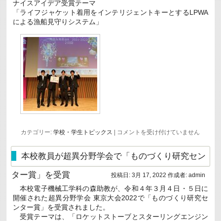
ナイスアイデア受賞テーマ
「ライフジャケット着用をインテリジェントキーとするLPWA
による漁船見守りシステム」
Japan
カテゴリー:
学校・学生トピックス
|
コメントを受け付けていません
ビ
ジ
ネ
本校教員が超異分野学会で「ものづくり研究セン
ス
デ
ター賞」を受賞
ザ
投稿日:
3月 17, 2022
作成者:
admin
イ
本校電子機械工学科の森助教が、令和４年３月４日・５日に
ン
発
開催された超異分野学会 東京大会2022で「ものづくり研究セ
見
ンター賞」を受賞されました。
＆
受賞テーマは、「ロケットストーブとスターリングエンジン
発