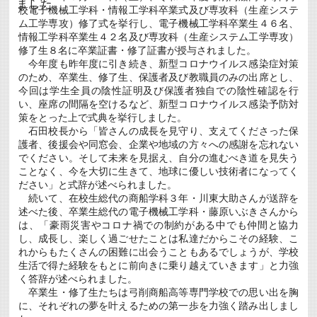
ス
ました
校電子機械工学科・情報工学科卒業式及び専攻科（生産システ
感
染
ム工学専攻）修了式を挙行し、電子機械工学科卒業生４６名、
者
情報工学科卒業生４２名及び専攻科（生産システム工学専攻）
（８
修了生８名に卒業証書・修了証書が授与されました。
事
今年度も昨年度に引き続き、新型コロナウイルス感染症対策
例
目）
のため、卒業生、修了生、保護者及び教職員のみの出席とし、
の
今回は学生全員の陰性証明及び保護者独自での陰性確認を行
発
い、座席の間隔を空けるなど、新型コロナウイルス感染予防対
生
策をとった上で式典を挙行しました。
に
つ
石田校長から「皆さんの成長を見守り、支えてくださった保
い
護者、後援会や同窓会、企業や地域の方々への感謝を忘れない
て
でください。そして未来を見据え、自分の進むべき道を見失う
は
ことなく、今を大切に生きて、地球に優しい技術者になってく
ださい」と式辞が述べられました。
続いて、在校生総代の商船学科３年・川東大助さんが送辞を
述べた後、卒業生総代の電子機械工学科・藤原いぶきさんから
は、「豪雨災害やコロナ禍での制約がある中でも仲間と協力
し、成長し、楽しく過ごせたことは私達だからこその経験、こ
れからもたくさんの困難に出会うこともあるでしょうが、学校
生活で得た経験をもとに前向きに乗り越えていきます」と力強
く答辞が述べられました。
卒業生・修了生たちは弓削商船高等専門学校での思い出を胸
に、それぞれの夢を叶えるための第一歩を力強く踏み出しまし