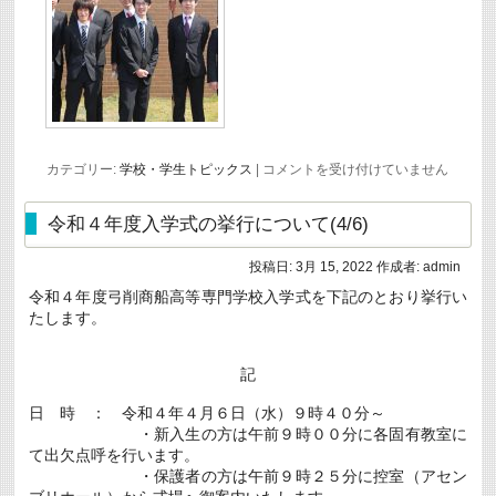
令
カテゴリー:
学校・学生トピックス
|
コメントを受け付けていません
和
３
年
令和４年度入学式の挙行について(4/6)
度
電
投稿日:
3月 15, 2022
作成者:
admin
子
機
令和４年度弓削商船高等専門学校入学式を下記のとおり挙行い
械
たします。
工
学
科・
情
記
報
工
日 時 ： 令和４年４月６日（水）９時４０分～
学
・新入生の方は午前９時００分に各固有教室に
科
卒
て出欠点呼を行います。
業
・保護者の方は午前９時２５分に控室（アセン
式