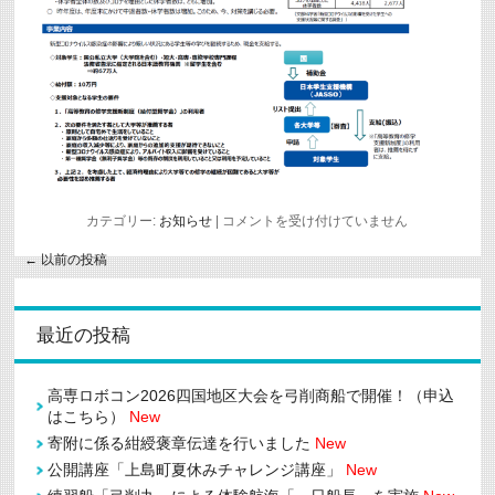
学
カテゴリー:
お知らせ
|
コメントを受け付けていません
生
等
←
以前の投稿
の
学
び
を
最近の投稿
継
続
す
る
高専ロボコン2026四国地区大会を弓削商船で開催！（申込
た
はこちら）
New
め
の
寄附に係る紺綬褒章伝達を行いました
New
緊
公開講座「上島町夏休みチャレンジ講座」
New
急
給