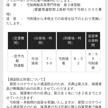
ブリホール）から式場へ御案内いたします。
及
場 所 ： 弓削商船高等専門学校 第２体育館
び
専
（愛媛県越智郡上島町弓削下弓削１０００番
攻
地）
科
送 迎 ： 弓削港から本校までの送迎を以下のとおり実施い
（生
たします。
産
シ
ス
テ
送迎車
ム
（交通機
（出発地・時
（到着地・時
出発時
工
関）
間）
間）
学
間
専
攻）
８：５
修
・芸予汽
今治
７：
弓削港
８：５
５
了
船
式
港発
５０
着
２
弓削港
快速船
を
発
挙
行
し
【感染防止対策について】
ま
新型コロナウイルス感染防止のため、式典は新入生、保護者
し
た
及び教職員のみの出席とさせていただきます。
は
なお、保護者の方の出席は、新入生１名につき２名までとさ
せていただきます。
弓削港～本校間の送迎を実施いたしますが、新型コロナウイ
ルス感染防止のため、保護者の方は可能な限り自家用車で御来