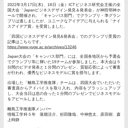
奨
2022年3月17日(木)、18日（金）ICTビジネス研究会主催の全
学
国大会「Japanビジネスデザイン発見＆発表会」が神田明神ホ
金
の
ールで開催され、「キャンパス部門」でグランプリ・準グラン
ご
プリは逃しましたが、ユニークなアイデアに与えられる「ナイ
案
スアイデア賞」を受賞しました。
内
に
「四国ビジネスデザイン発見&発表会」でのグランプリ受賞の
つ
い
記事はこちらです。
て
https://www.yuge.ac.jp/archives/13246
(周
知)
Japan大会の「キャンパス部門」には、全国各地区から予選会
は
でグランプリ等に輝いた19チームが参加しました。本大会は５
分間のビデオ発表と１分間のプレゼン、質疑応答によって審査
が行われ、優秀なビジネスモデルに賞を授与します。
出場した「離島工学推進隊」チームは、四国大会でいただいた
審査員からアドバイスを取り入れ、内容をブラッシュアップ
し、大会当日は息の合った１分間のプレゼンでビジネスモデル
をアピールしました。
離島工学推進隊メンバー
情報工学科５年 落畑涼介、杉田隆哉、中神悠太、原田樹、森
上時静