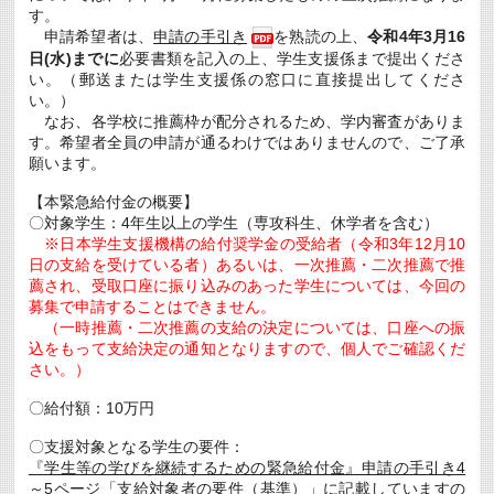
す。
目）
の
申請希望者は、
申請の手引き
を熟読の上、
令和4年3月16
発
日(水)までに
必要書類を記入の上、学生支援係まで提出くださ
生
い。（郵送または学生支援係の窓口に直接提出してくださ
に
つ
い。）
い
なお、各学校に推薦枠が配分されるため、学内審査がありま
て
す。希望者全員の申請が通るわけではありませんので、ご了承
は
願います。
【本緊急給付金の概要】
〇対象学生：4年生以上の学生（専攻科生、休学者を含む）
※日本学生支援機構の給付奨学金の受給者（令和3年12月10
日の支給を受けている者）あるいは、一次推薦・二次推薦で推
薦され、受取口座に振り込みのあった学生については、今回の
募集で申請することはできません。
（一時推薦・二次推薦の支給の決定については、口座への振
込をもって支給決定の通知となりますので、個人でご確認くだ
さい。）
〇給付額：10万円
〇支援対象となる学生の要件：
『学生等の学びを継続するための緊急給付金』申請の手引き4
～5ページ「支給対象者の要件（基準）」
に記載していますの