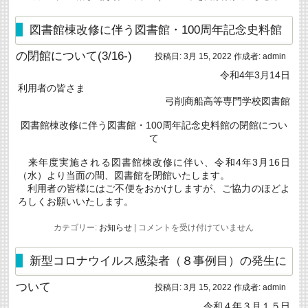
校
教
員
図書館棟改修に伴う図書館・100周年記念史料館
が
超
の閉館について(3/16-)
投稿日:
3月 15, 2022
作成者:
admin
異
分
令和4年3月14日
野
利用者の皆さま
学
会
弓削商船高等専門学校図書館
で
「も
図書館棟改修に伴う図書館・100周年記念史料館の閉館につい
の
て
づ
く
り
来年度実施される図書館棟改修に伴い、令和4年3月16日
研
（水）より当面の間、図書館を閉館いたします。
究
利用者の皆様にはご不便をおかけしますが、ご協力のほどよ
セ
ろしくお願いいたします。
ン
タ
ー
図
カテゴリー:
お知らせ
|
コメントを受け付けていません
賞」
書
を
館
受
棟
新型コロナウイルス感染者（８事例目）の発生に
賞
改
は
修
ついて
投稿日:
3月 15, 2022
作成者:
admin
に
伴
令和４年３月１５日