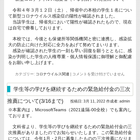
(4/6)
は
令和４年３月１２日（土）、帰省中の本校の学生１名につい
て新型コロナウイルス感染症の陽性が確認されました。
当該学生は、帰省先において陽性が確認されたもので、現在
は自宅で療養しております。
本校では、今後とも保健所等関係機関と密に連携し、感染拡
大の防止に向けた対応に全力をあげて努めてまいります。
感染が確認された学生の一刻も早い回復を願うとともに、感
染が判明した学生の人権尊重・個人情報保護に御理解と御配慮
をお願い申し上げます。
新
カテゴリー:
コロナウイルス関連
|
コメントを受け付けていません
型
コ
ロ
学生等の学びを継続するための緊急給付金の三次
ナ
ウ
推薦について(3/16まで)
投稿日:
3月 11, 2022
作成者:
admin
イ
ル
※本案内は，MicrosoftTeams（2021遠隔-00全校）でも案内し
ス
ております。
感
染
者
文科省より、学生等の学びを継続するための緊急給付金の三
（７
次推薦がありましたのでお知らせいたします。この緊急給付金
事
については、今年1月・2月に募集したものの三次推薦になりま
例