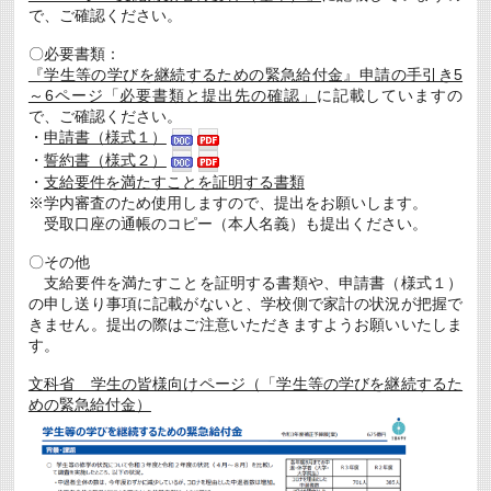
で、ご確認ください。
〇必要書類：
『学生等の学びを継続するための緊急給付金』申請の手引き5
～6ページ「必要書類と提出先の確認」
に記載していますの
で、ご確認ください。
・
申請書（様式１）
・
誓約書（様式２）
・
支給要件を満たすことを証明する書類
※学内審査のため使用しますので、提出をお願いします。
受取口座の通帳のコピー（本人名義）も提出ください。
〇その他
支給要件を満たすことを証明する書類や、申請書（様式１）
の申し送り事項に記載がないと、学校側で家計の状況が把握で
きません。提出の際はご注意いただきますようお願いいたしま
す。
文科省 学生の皆様向けページ（「学生等の学びを継続するた
めの緊急給付金）