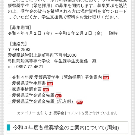
媛県奨学生（緊急採用）の募集を開始します。募集要項を熟読
の上、奨学金の貸与を希望される方は添付資料をダウンロード
していただくか、学生支援係で資料をお受け取りください。
【募集期間】
令和４年４月１日（金）～令和５年２月３日（金） 随時
【連絡先】
〒794-2593
愛媛県越智郡上島町弓削下弓削1000
弓削商船高等専門学校 学生課学生支援係 宛
℡：0897-77-4621
・令和４年度 愛媛県奨学生〔緊急採用〕募集案内
・愛媛県奨学生願書
・家庭事情調査票
・愛媛県奨学金送金先届
・愛媛県奨学金送金先届（記入例）
令
カテゴリー:
お知らせ
,
奨学金
|
コメントを受け付けていません
和
４
年
令和４年度各種奨学金のご案内について(周知)
度