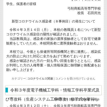
う
学生、保護者の皆様
図
書
弓削商船高等専門学校
館・
校長 石田邦光
100
周
新型コロナウイルス感染者（８事例目）の発生について
年
記
念
令和４年３月１４日（月）、本校の教職員１名について新型
史
コロナウイルス感染症の陽性が確認されました。
料
当該教職員は、感染者の家族の濃厚接触者として自宅で健康
館
の
観察をしていたため、本校関係者に濃厚接触者はおりません。
閉
館
本校では、今後とも保健所等関係機関と密に連携し、感染拡
に
大の防止に向けた対応に全力をあげて努めてまいります。
つ
感染が確認された方の一刻も早い回復を願うとともに、感染
い
て
が判明した方の人権尊重・個人情報保護に御理解と御配慮をお
(3/16-)
願い申し上げます。
は
新
カテゴリー:
コロナウイルス関連
|
コメントを受け付けていません
型
コ
ロ
令和３年度電子機械工学科・情報工学科卒業式及
ナ
ウ
び専攻科（生産システム工学専攻）修了式を挙行し
投稿日:
3月 15, 2022
作成者:
admin
イ
ル
令和４年３月１２日（土）、令和３年度弓削商船高等専門学