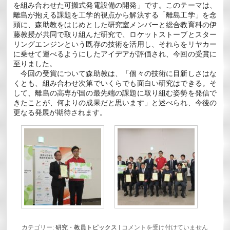
を組み合わせた可搬式発電設備の開発」です。このテーマは、
表
会
離島が抱える課題を工学的視点から解決する「離島工学」を念
に
頭に、森助教をはじめとした研究室メンバーと総合教育科の伊
て
藤教授が共同で取り組んだ研究で、ロケットストーブとスター
ナ
リングエンジンという既存の技術を活用し、それらをリヤカー
イ
ス
に乗せて運べるようにしたアイデアが評価され、今回の受賞に
ア
至りました。
イ
今回の受賞について森助教は、「個々の技術に目新しさはな
デ
くとも、組み合わせ次第でいくらでも面白い研究はできる。そ
ア
賞
して、離島の高専が国の最先端の課題に取り組む姿勢を発信で
を
きたことが、何よりの成果だと思います」と述べられ、今後の
受
更なる発展が期待されます。
賞
は
本
カテゴリー:
研究・教員トピックス
|
コメントを受け付けていません