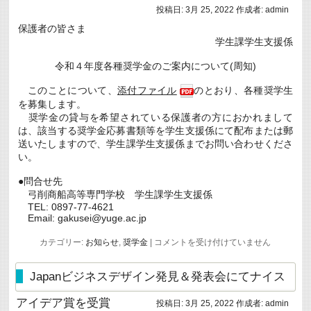
愛
投稿日:
3月 25, 2022
作成者:
admin
媛
県
保護者の皆さま
奨
学生課学生支援係
学
生
（緊
令和４年度各種奨学金のご案内について(周知)
急
採
このことについて、
添付ファイル
のとおり、各種奨学生
用）
を募集します。
の
募
奨学金の貸与を希望されている保護者の方におかれまして
集
は、該当する奨学金応募書類等を学生支援係にて配布または郵
に
送いたしますので、学生課学生支援係までお問い合わせくださ
つ
い。
い
て
（周
●問合せ先
知）
弓削商船高等専門学校 学生課学生支援係
は
TEL: 0897-77-4621
Email: gakusei@yuge.ac.jp
令
カテゴリー:
お知らせ
,
奨学金
|
コメントを受け付けていません
和
４
年
Japanビジネスデザイン発見＆発表会にてナイス
度
各
アイデア賞を受賞
投稿日:
3月 25, 2022
作成者:
admin
種