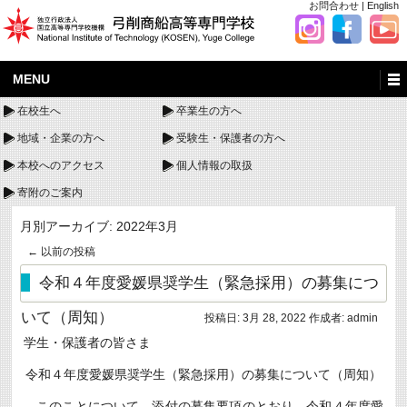
お問合わせ
|
English
MENU
在校生へ
卒業生の方へ
地域・企業の方へ
受験生・保護者の方へ
本校へのアクセス
個人情報の取扱
寄附のご案内
月別アーカイブ:
2022年3月
←
以前の投稿
令和４年度愛媛県奨学生（緊急採用）の募集につ
いて（周知）
投稿日:
3月 28, 2022
作成者:
admin
学生・保護者の皆さま
令和４年度愛媛県奨学生（緊急採用）の募集について（周知）
このことについて、添付の募集要項のとおり、令和４年度愛