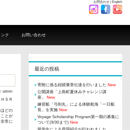
お問合わせ
|
English
リンク
お問い合わせ
最近の投稿
寄附に係る紺綬褒章伝達を行いました
New
公開講座「上島町夏休みチャレンジ講
:
admin
座」
New
にＨＳＲ
練習船「弓削丸」による体験航海「一日船
長」を実施
New
果ほどの
ることが
Voyage Scholarship Program第一期の募集に
に非常に
ついて(9/30まで)
New
留学生による母国紹介が行われました。