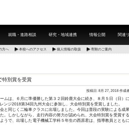
就職・進路相談
研究・地域連携
情報公開
関連
の方へ
本校へのアクセス
個人情報の取扱
寄附のご案内
会で特別賞を受賞
投稿日:
8月 27, 2018
作成者
ームは、６月に準優勝した第３２回鈴鹿大会に続き、８月５日（日）
レンジ2018第34回九州大会に参加し、大会特別賞を受賞しました。
会と同じく二輪車クラスに出場しました。今回は普段の実験による成
した。しかしながら、走行内容の努力が認められ、大会特別賞を受賞す
たようで、出場した電子機械工学科５年生の西原君は、指導教員ととも