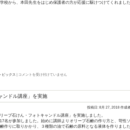
学校から、本田先生をはじめ保護者の方が応援に駆けつけてくれまし
Honda
トピックス
|
コメントを受け付けていません
エ
コ
マ
イ
ャンドル講座」を実施
レ
ッ
ジ
投稿日:
8月 27, 2018
作成者
チ
ャ
リーブ石けん・フォトキャンドル講座」を実施しました。
レ
17名が参加しました。始めに講師よりオリーブ石鹸の作り方と、苛性
ン
石鹸作りに取りかかり、３種類の油で石鹸の原料となる液体を作りまし
ジ