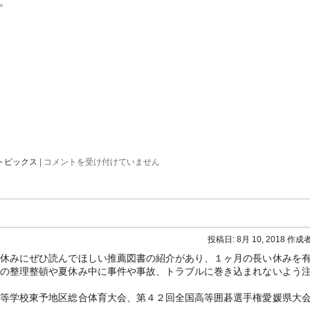
。
事
完
結！！
は
福
トピックス
|
コメントを受け付けていません
山
葦
陽
（い
よ
う）
高
投稿日:
8月 10, 2018
作成者
校
テ
休みにぜひ読んでほしい推薦図書の紹介があり、１ヶ月の長い休みを
ニ
室の整理整頓や夏休み中に事件や事故、トラブルに巻き込まれないよう
ス
部
と
等学校東予地区総合体育大会、第４２回全国高等囲碁選手権愛媛県大
本