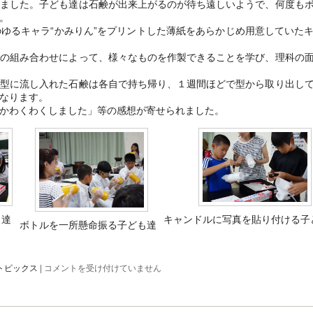
第
りました。子ども達は石鹸が出来上がるのが待ち遠しいようで、何度も
34
。
回
ゆるキャラ“かみりん”をプリントした薄紙をあらかじめ用意していた
九
州
大
の組み合わせによって、様々なものを作製できることを学び、理科の
会
で
特
型に流し入れた石鹸は各自で持ち帰り、１週間ほどで型から取り出し
別
なります。
賞
かわくわくしました」等の感想が寄せられました。
を
受
賞
は
も達
キャンドルに写真を貼り付ける子
ボトルを一所懸命振る子ども達
公
トピックス
|
コメントを受け付けていません
開
講
座
「簡