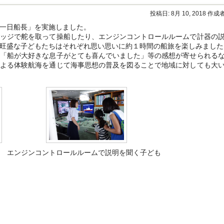
施
し
投稿日:
8月 10, 2018
作成者
ま
し
一日船長」を実施しました。
た
ッジで舵を取って操船したり、エンジンコントロールルームで計器の
は
旺盛な子どもたちはそれぞれ思い思いに約１時間の船旅を楽しみました
「船が大好きな息子がとても喜んでいました」等の感想が寄せられる
による体験航海を通じて海事思想の普及を図ることで地域に対しても大
エンジンコントロールルームで説明を聞く子ども