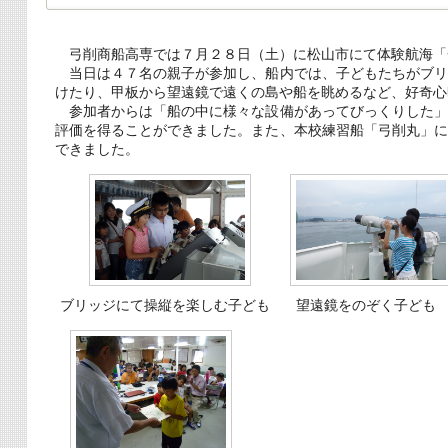
弓削商船高専では７月２８日（土）に松山市にて体験航海「
当日は４７名の親子が参加し、船内では、子どもたちがブリ
けたり、甲板から望遠鏡で遠くの島や船を眺めるなど、好奇心
参加者からは「船の中に様々な設備があってびっくりした」
評価を得ることができました。また、本校練習船「弓削丸」
できました。
ブリッジにて操縦を楽しむ子ども
望遠鏡をのぞく子ども