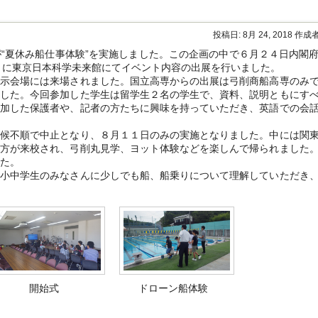
単
手
作
投稿日:
8月 24, 2018
作成者
り
オ
“夏休み船仕事体験”を実施しました。この企画の中で６月２４日内閣
リ
～」に東京日本科学未来館にてイベント内容の出展を行いました。
ー
示会場には来場されました。国立高専からの出展は弓削商船高専のみ
ブ
石
ました。今回参加した学生は留学生２名の学生で、資料、説明ともにす
け
参加した保護者や、記者の方たちに興味を持っていただき、英語での会
ん・
フ
候不順で中止となり、８月１１日のみの実施となりました。中には関
ォ
ト
の方が来校され、弓削丸見学、ヨット体験などを楽しんで帰られました
キ
した。
ャ
小中学生のみなさんに少しでも船、船乗りについて理解していただき
ン
ド
ル
講
座」
を
実
施
は
開始式
ドローン船体験