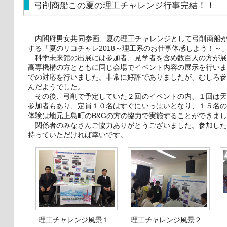
弓削商船この夏の理工チャレンジ行事完結！！
内閣府男女共同参画、夏の理工チャレンジとして弓削商船が
する「夏のリコチャレ2018～理工系のお仕事体感しよう！
科学未来館の出展には参加者、見学者を含め数百人の方が展
高専機構の方とともに同じ会場でイベント内容の展示を行い
での対応を行いました。非常に好評でありましたが、むしろ
んだようでした。
その後、弓削で予定していた２回のイベントの内、１回は天
参加者もあり、定員１０名はすぐにいっぱいとなり、１５名
体験は地元上島町のB&Gの方の協力で実施することができま
関係者のみなさんご協力ありがとうございました。参加した
持っていただければ幸いです。
理工チャレンジ風景１
理工チャレンジ風景２