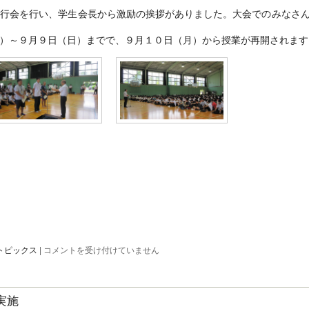
校
行会を行い、学生会長から激励の挨拶がありました。大会でのみなさ
テ
ニ
ス
）～９月９日（日）までで、９月１０日（月）から授業が再開されます
部
の
学
生
が
豪
雨
災
害
ボ
ラ
ン
テ
ィ
ア
は
全
トピックス
|
コメントを受け付けていません
校
集
会
を
実施
実