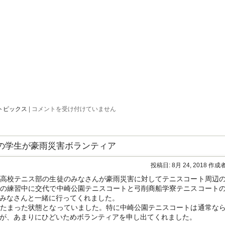
弓
トピックス
|
コメントを受け付けていません
削
商
船
こ
の学生が豪雨災害ボランティア
の
夏
の
投稿日:
8月 24, 2018
作成者
理
工
高校テニス部の生徒のみなさんが豪雨災害に対してテニスコート周辺
チ
間の練習中に交代で中崎公園テニスコートと弓削商船学寮テニスコート
ャ
みなさんと一緒に行ってくれました。
レ
ン
たまった状態となっていました。特に中崎公園テニスコートは通常な
ジ
が、あまりにひどいためボランティアを申し出てくれました。
行