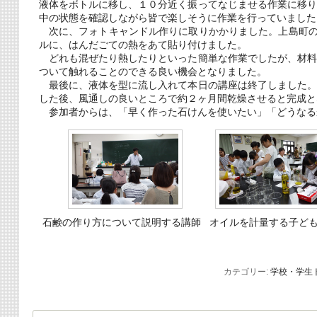
液体をボトルに移し、１０分近く振ってなじませる作業に移
中の状態を確認しながら皆で楽しそうに作業を行っていました
次に、フォトキャンドル作りに取りかかりました。上島町の
ルに、はんだごての熱をあて貼り付けました。
どれも混ぜたり熱したりといった簡単な作業でしたが、材料
ついて触れることのできる良い機会となりました。
最後に、液体を型に流し入れて本日の講座は終了しました。
した後、風通しの良いところで約２ヶ月間乾燥させると完成と
参加者からは、「早く作った石けんを使いたい」「どうなる
石鹸の作り方について説明する講師
オイルを計量する子ど
カテゴリー:
学校・学生