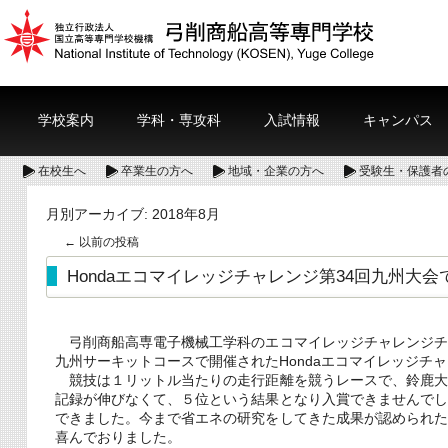
学校案内
学科・専攻科
入試情報
キャンパス
在校生へ
卒業生の方へ
地域・企業の方へ
受験生・保護者
月別アーカイブ:
2018年8月
←
以前の投稿
Hondaエコマイレッジチャレンジ第34回九州大
弓削商船高専電子機械工学科のエコマイレッジチャレンジチ
九州サーキットコースで開催されたHondaエコマイレッジチャ
競技は１リットル当たりの走行距離を競うレースで、鈴鹿大
記録が伸びなくて、５位という結果となり入賞できませんで
できました。今まで省エネの研究をしてきた成果が認められ
喜んでおりました。