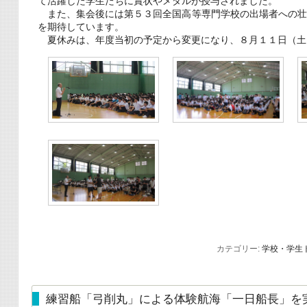
て活躍した学生たちに賞状やメダルが授与されました。
また、集会後には第５３回全国高等専門学校の出場者への壮
を期待しています。
夏休みは、年度当初の予定から変更になり、８月１１日（土
カテゴリー:
学校・学生
練習船「弓削丸」による体験航海「一日船長」を