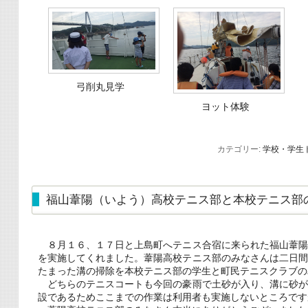
弓削丸見学
ヨット体験
カテゴリー:
学校・学生
福山葦陽（いよう）高校テニス部と本校テニス部
８月１６、１７日と上島町へテニス合宿に来られた福山葦陽
を実施してくれました。葦陽高校テニス部のみなさんは二日
たまった溝の掃除を本校テニス部の学生と町民テニスクラブの
どちらのテニスコートも今回の豪雨で土砂が入り、溝に砂が
設であるためここまでの作業は利用者も実施しないところです